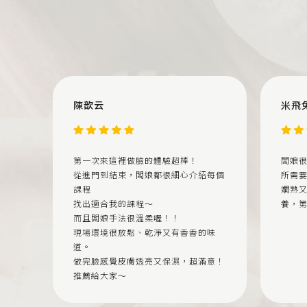
陳歆云
米飛
第一次來這裡做臉的體驗超棒！
闆娘
從進門到結束，闆娘都很細心介紹每個
所需
課程
嫺熟
找出適合我的課程～
養，
而且闆娘手法很溫柔喔！！
現場環境很放鬆、乾淨又有香香的味
道。
做完臉感覺皮膚透亮又保濕，超滿意！
推薦給大家～